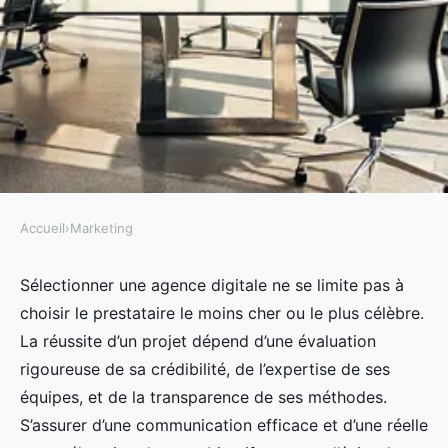
Accueil
›
Marketing
MARKETING
Top 5 astuces pour sélectionner
Sélectionner une agence digitale ne se limite pas à
choisir le prestataire le moins cher ou le plus célèbre.
une agence digitale efficace
La réussite d’un projet dépend d’une évaluation
rigoureuse de sa crédibilité, de l’expertise de ses
Lucas
•
8 octobre 2025
•
6 min de lecture
équipes, et de la transparence de ses méthodes.
S’assurer d’une communication efficace et d’une réelle