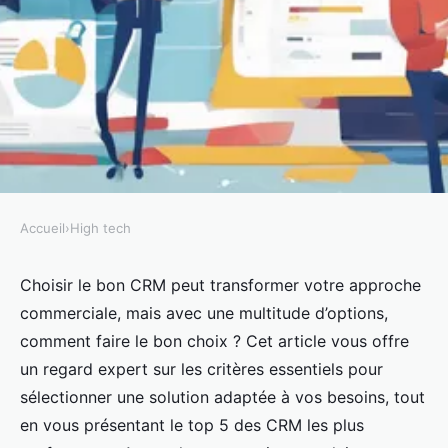
Accueil
›
High tech
HIGH TECH
Top 5 crms à considérer pour
Choisir le bon CRM peut transformer votre approche
commerciale, mais avec une multitude d’options,
optimiser votre activité
comment faire le bon choix ? Cet article vous offre
un regard expert sur les critères essentiels pour
Lucas
•
9 juillet 2025
•
7 min de lecture
sélectionner une solution adaptée à vos besoins, tout
en vous présentant le top 5 des CRM les plus