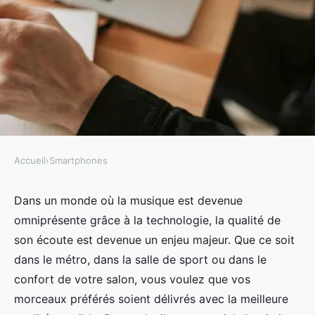
Accueil
›
Smartphones
SMARTPHONES
Comment optimiser les
Dans un monde où la musique est devenue
omniprésente grâce à la technologie, la qualité de
performances de votre
son écoute est devenue un enjeu majeur. Que ce soit
smartphone pour la diffusion de
dans le métro, dans la salle de sport ou dans le
musique en streaming ?
confort de votre salon, vous voulez que vos
morceaux préférés soient délivrés avec la meilleure
Lucas
•
18 septembre 2024
•
6 min de lecture