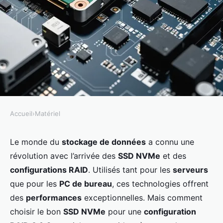
Accueil
›
Matériel
MATÉRIEL
Comment choisir un SSD NVMe
Le monde du
stockage de données
a connu une
révolution avec l’arrivée des
SSD NVMe
et des
pour une configuration RAID 0?
configurations RAID
. Utilisés tant pour les
serveurs
que pour les
PC de bureau
, ces technologies offrent
Lucas
•
18 septembre 2024
•
6 min de lecture
des
performances
exceptionnelles. Mais comment
choisir le bon
SSD NVMe
pour une
configuration