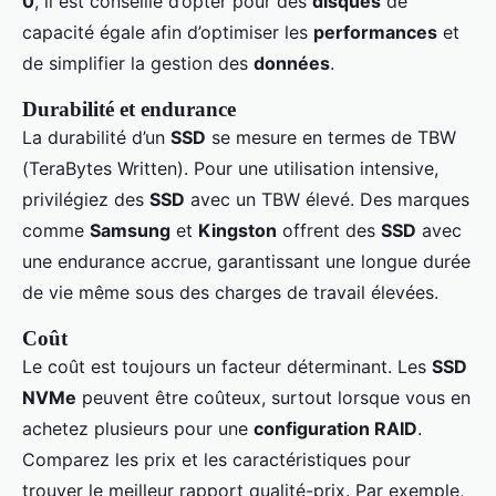
0
, il est conseillé d’opter pour des
disques
de
capacité égale afin d’optimiser les
performances
et
de simplifier la gestion des
données
.
Durabilité et endurance
La durabilité d’un
SSD
se mesure en termes de TBW
(TeraBytes Written). Pour une utilisation intensive,
privilégiez des
SSD
avec un TBW élevé. Des marques
comme
Samsung
et
Kingston
offrent des
SSD
avec
une endurance accrue, garantissant une longue durée
de vie même sous des charges de travail élevées.
Coût
Le coût est toujours un facteur déterminant. Les
SSD
NVMe
peuvent être coûteux, surtout lorsque vous en
achetez plusieurs pour une
configuration RAID
.
Comparez les prix et les caractéristiques pour
trouver le meilleur rapport qualité-prix. Par exemple,