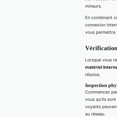
mineurs.
En combinant ce
connexion Inter
vous permettra d
Vérificatio
Lorsque vous ren
matériel Intern
résolus.
Inspection phy
Commencez par 
vous qu'ils son
voyants peuven
au réseau.