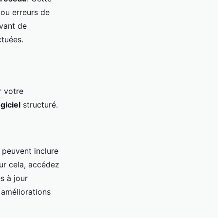
 ou erreurs de
avant de
ctuées.
r votre
giciel
structuré.
r peuvent inclure
ur cela, accédez
s à jour
 améliorations