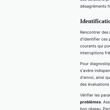
Lucas
•
9 octobre 2024
•
7 min de lecture
désagréments fre
Identificat
Rencontrer des
d'identifier ces
courants qui po
interruptions f
Pour diagnostiqu
s'avère indispe
d'envoi, ainsi 
des évaluations 
Vérifier les par
problèmes
. As
bon réseau. Par