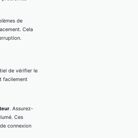
oblèmes de
cacement. Cela
erruption.
el de vérifier le
t facilement
teur
. Assurez-
llumé. Ces
 de connexion