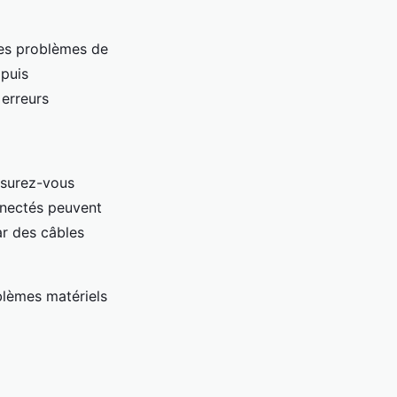
es problèmes de
 puis
 erreurs
ssurez-vous
nnectés peuvent
ar des câbles
blèmes matériels