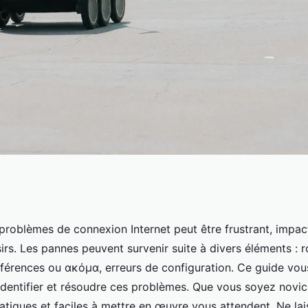
s problèmes de
roblèmes de connexion Internet peut être frustrant, impacta
oisirs. Les pannes peuvent survenir suite à divers éléments : 
terférences ou ακόμα, erreurs de configuration. Ce guide v
identifier et résoudre ces problèmes. Que vous soyez novic
atiques et faciles à mettre en œuvre vous attendent. Ne lai