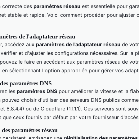
n correcte des
paramètres réseau
est essentielle pour gara
net stable et rapide. Voici comment procéder pour ajuster 
mètres de l'adaptateur réseau
r, accédez aux
paramètres de l'adaptateur réseau
de votr
érifier et d'ajuster les configurations nécessaires. Sur la p
pouvez le faire en accédant aux paramètres réseau de vot
t en sélectionnant l'option appropriée pour gérer vos adapt
 des paramètres DNS
urez les
paramètres DNS
pour améliorer la vitesse et la fiab
 pouvez choisir d'utiliser des serveurs DNS publics comm
et 8.8.4.4) ou de Cloudflare (1.1.1.1). Ces serveurs sont sou
s que ceux fournis par défaut par votre fournisseur d'accès 
n des paramètres réseau
s persistent, envisagez une
réinitialisation des paramètre