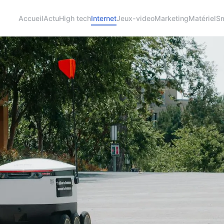
Accueil
Actu
High tech
Internet
Jeux-video
Marketing
Matériel
Sm