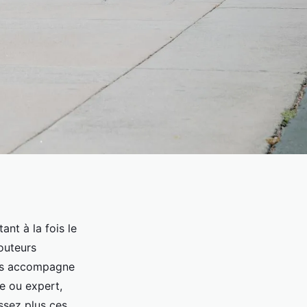
nt à la fois le
routeurs
ous accompagne
e ou expert,
ssez plus ces