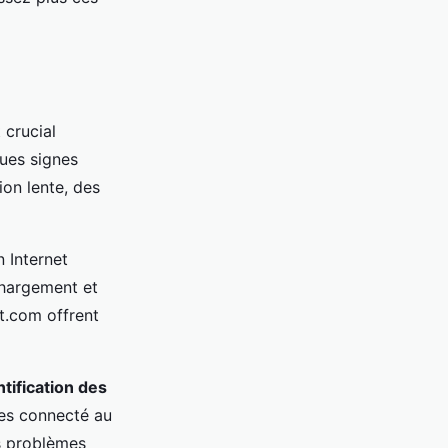
t crucial
ques signes
on lente, des
n Internet
chargement et
t.com offrent
ntification des
tes connecté au
es problèmes