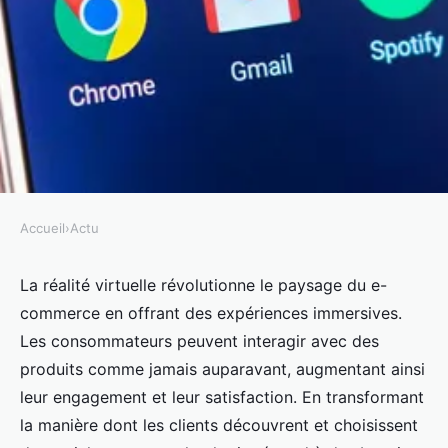
Accueil
›
Actu
ACTU
L'Impact de la Réalité Virtuelle
La réalité virtuelle révolutionne le paysage du e-
commerce en offrant des expériences immersives.
sur le E-commerce
Les consommateurs peuvent interagir avec des
produits comme jamais auparavant, augmentant ainsi
Lucas
•
9 octobre 2024
•
8 min de lecture
leur engagement et leur satisfaction. En transformant
la manière dont les clients découvrent et choisissent